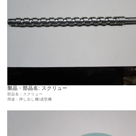
製品・部品名: スクリュー
部品名：スクリュー
用途：押し出し機/成型機