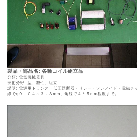
製品・部品名: 各種コイル組立品
分類: 電気機械器具
技術分野: 型、塑性、組立
説明: 電源用トランス・低圧遮断器・リレー・ソレノイド・電磁チ
線でφ０．０４～３．８mm、角線で４＊５mm程度まで。