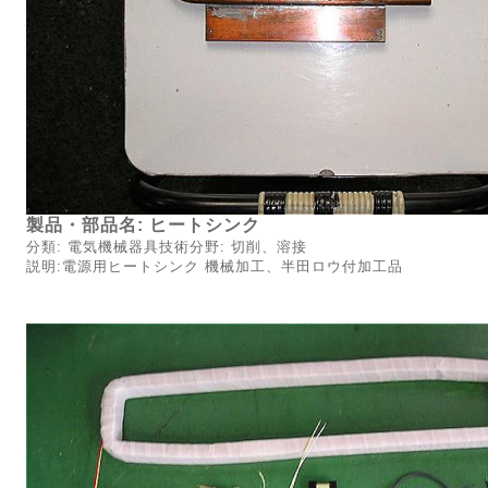
製品・部品名: ヒートシンク
分類: 電気機械器具
技術分野: 切削、溶接
説明:電源用ヒートシンク 機械加工、半田ロウ付加工品