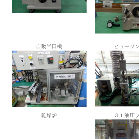
自動半田機
ヒュージ
乾燥炉
３ｔ油圧