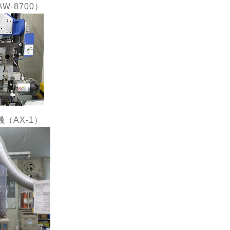
W-8700）
（AX-1）