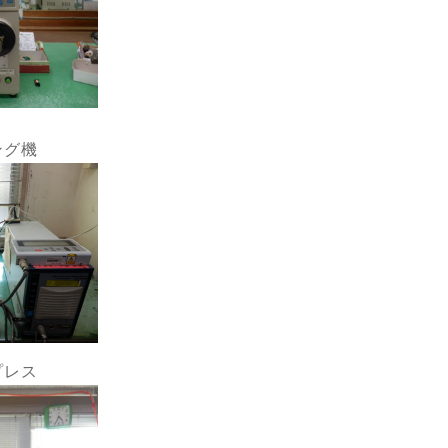
ング機
プレス