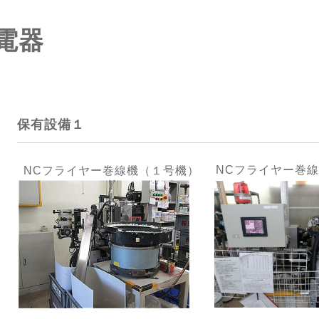
電器
保有設備１
NCフライヤー巻
NCフライヤー巻線機（１号機）